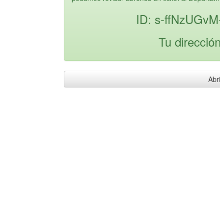
ID: s-ffNzUGv
Tu direcció
Abri