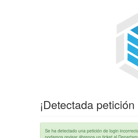
¡Detectada petición 
Se ha detectado una petición de login incorre
podamos revisar ábrenos un ticket al Departame