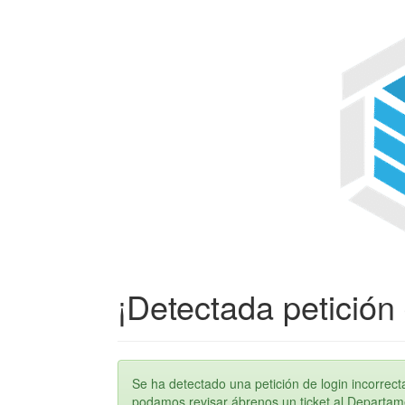
¡Detectada petición 
Se ha detectado una petición de login incorre
podamos revisar ábrenos un ticket al Departame