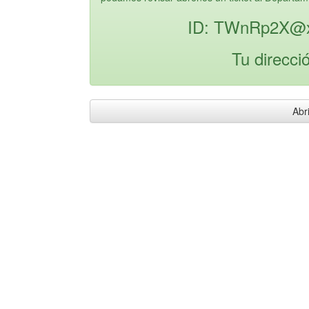
ID: TWnRp2X@x
Tu direcci
Abri