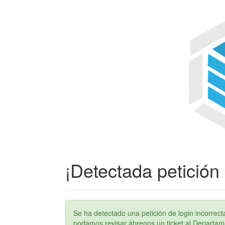
¡Detectada petición 
Se ha detectado una petición de login incorre
podamos revisar ábrenos un ticket al Departame