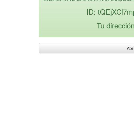
ID: tQEjXCl7m
Tu direcció
Abri